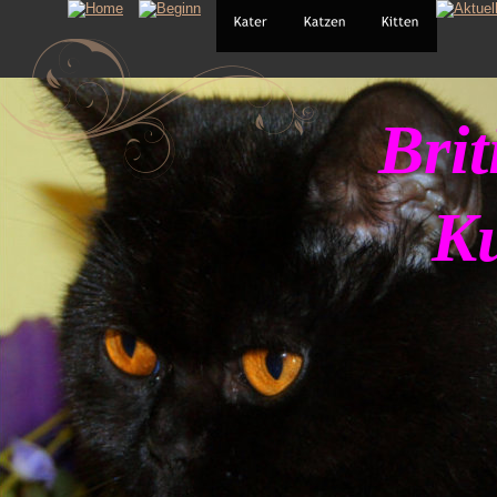
Brit
   K